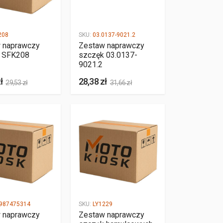
208
SKU:
03.0137-9021.2
 naprawczy
Zestaw naprawczy
 SFK208
szczęk 03.0137-
9021.2
ł
28,38 zł
29,53 zł
31,66 zł
987475314
SKU:
LY1229
 naprawczy
Zestaw naprawczy