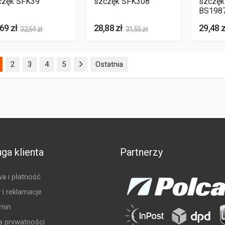
częk SFK39
szczęk SFK308
szczęk
BS198
69 zł
28,88 zł
29,48 z
32,54 zł
31,55 zł
(aktualna)
2
3
4
5
Ostatnia
ga klienta
Partnerzy
a i płatność
 i reklamacje
min
ka prywatności