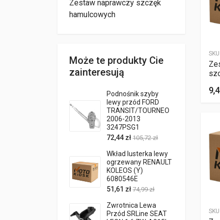
Zestaw naprawczy szczęk
hamulcowych
SKU
Może te produkty Cie
Ze
zainteresują
sz
9,4
Podnośnik szyby
lewy przód FORD
TRANSIT/TOURNEO
2006-2013
3247PSG1
72,44 zł
105,72 zł
Wkład lusterka lewy
ogrzewany RENAULT
KOLEOS (Y)
6080546E
51,61 zł
74,99 zł
Zwrotnica Lewa
SKU
Przód SRLine SEAT