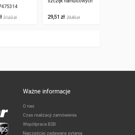
szczęk hamulcowych
7475314
ł
29,51 zł
31,63 zł
29,80 zł
Ważne informacje
O nas
Czas realizacji zamówienia
Współpraca B2B
Najczęściej zadawane pytania