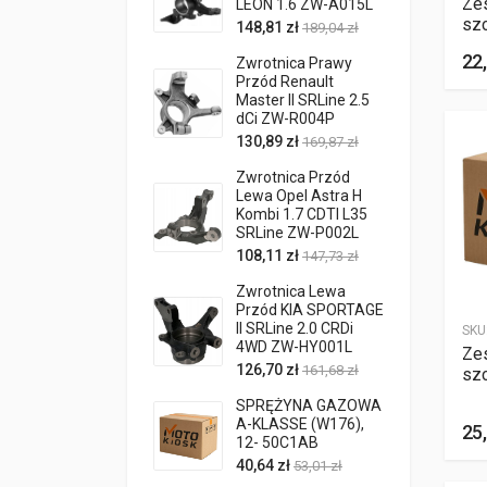
Ze
LEON 1.6 ZW-A015L
sz
148,81 zł
189,04 zł
22,
Zwrotnica Prawy
Przód Renault
Master II SRLine 2.5
dCi ZW-R004P
130,89 zł
169,87 zł
Zwrotnica Przód
Lewa Opel Astra H
Kombi 1.7 CDTI L35
SRLine ZW-P002L
108,11 zł
147,73 zł
Zwrotnica Lewa
Przód KIA SPORTAGE
II SRLine 2.0 CRDi
SKU
4WD ZW-HY001L
Ze
126,70 zł
161,68 zł
sz
SPRĘŻYNA GAZOWA
A-KLASSE (W176),
25,
12- 50C1AB
40,64 zł
53,01 zł