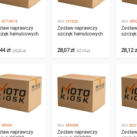
:
S77-0016
SKU:
LY1026
SKU:
SFK
staw naprawczy
Zestaw naprawczy
Zestaw
częk hamulcowych
szczęk hamulcowych
szczęk
44 zł
28,07 zł
28,12 z
29,25 zł
37,14 zł
:
SFK39
SKU:
SFK308
SKU:
BS1
staw naprawczy
Zestaw naprawczy
Zestaw