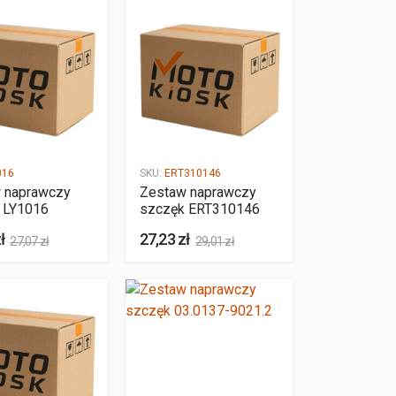
016
SKU:
ERT310146
 naprawczy
Zestaw naprawczy
 LY1016
szczęk ERT310146
ł
27,23 zł
27,07 zł
29,01 zł