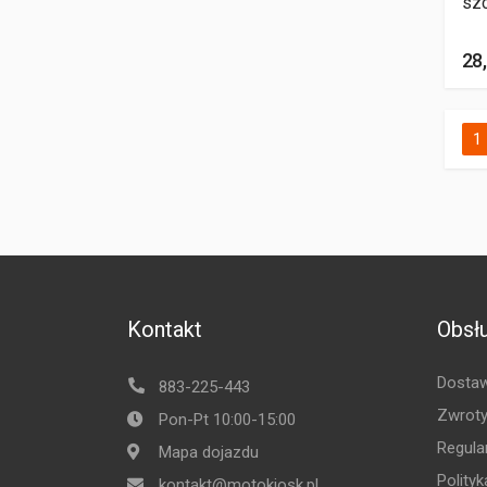
sz
28,
1
Kontakt
Obsłu
Dostaw
883-225-443
Zwroty
Pon-Pt 10:00-15:00
Regula
Mapa dojazdu
Polity
kontakt@motokiosk.pl