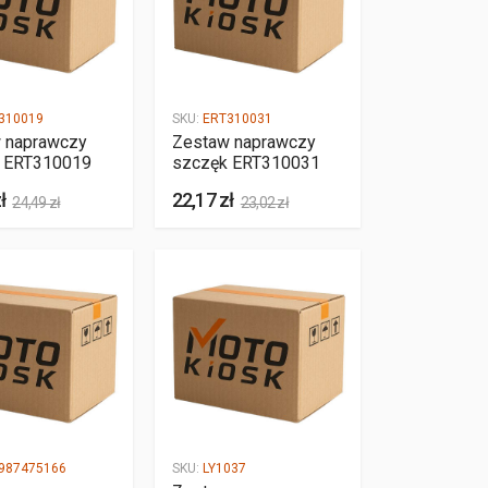
310019
SKU:
ERT310031
 naprawczy
Zestaw naprawczy
 ERT310019
szczęk ERT310031
ł
22,17 zł
24,49 zł
23,02 zł
987475166
SKU:
LY1037