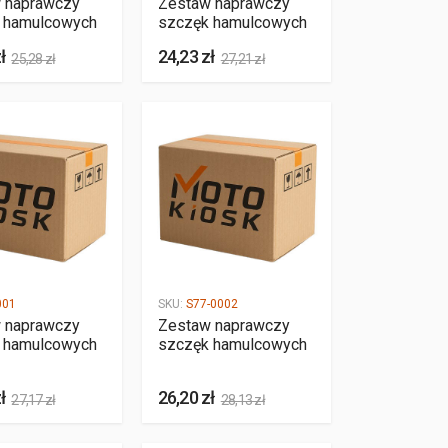
 naprawczy
Zestaw naprawczy
 hamulcowych
szczęk hamulcowych
ł
24,23 zł
25,28 zł
27,21 zł
001
SKU:
S77-0002
 naprawczy
Zestaw naprawczy
 hamulcowych
szczęk hamulcowych
ł
26,20 zł
27,17 zł
28,13 zł