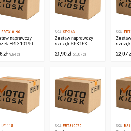
:
ERT310190
SKU:
SFK163
SKU:
ERT
staw naprawczy
Zestaw naprawczy
Zestaw
częk ERT310190
szczęk SFK163
szczęk
8 zł
21,90 zł
22,07 z
9,84 zł
25,07 zł
:
LY1115
SKU:
ERT310079
SKU:
BS1