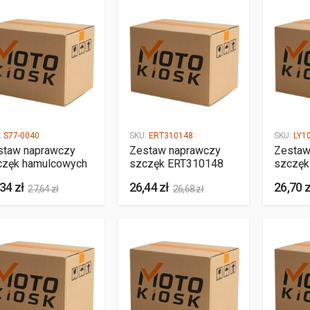
:
S77-0040
SKU:
ERT310148
SKU:
LY1
staw naprawczy
Zestaw naprawczy
Zestaw
częk hamulcowych
szczęk ERT310148
szczęk
34 zł
26,44 zł
26,70 z
27,64 zł
26,68 zł