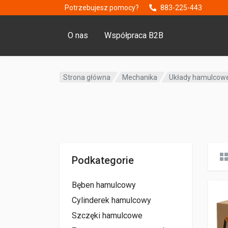
Potrzebujesz pomocy?
883-225-443
O nas
Współpraca B2B
Strona główna
Mechanika
Układy hamulcow
Podkategorie
Bęben hamulcowy
Cylinderek hamulcowy
Szczęki hamulcowe