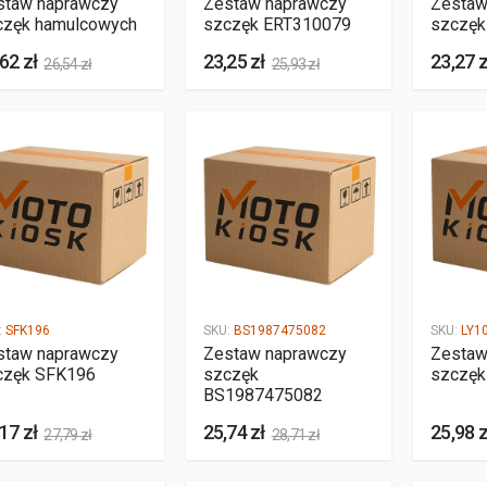
staw naprawczy
Zestaw naprawczy
Zestaw
częk hamulcowych
szczęk ERT310079
szczęk
62 zł
23,25 zł
23,27 z
26,54 zł
25,93 zł
:
SFK196
SKU:
BS1987475082
SKU:
LY1
staw naprawczy
Zestaw naprawczy
Zestaw
częk SFK196
szczęk
szczęk
BS1987475082
17 zł
25,74 zł
25,98 z
27,79 zł
28,71 zł