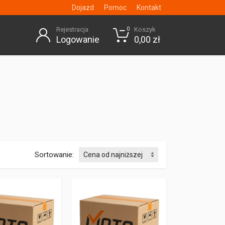
Dojazd
Pomoc
Kontakt
Rejestracja
Koszyk
0
Logowanie
0,00 zł
Sortowanie: