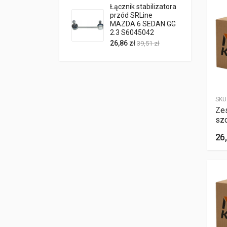
Łącznik stabilizatora
przód SRLine
MAZDA 6 SEDAN GG
2.3 S6045042
26,86 zł
39,51 zł
SKU
Ze
sz
26,