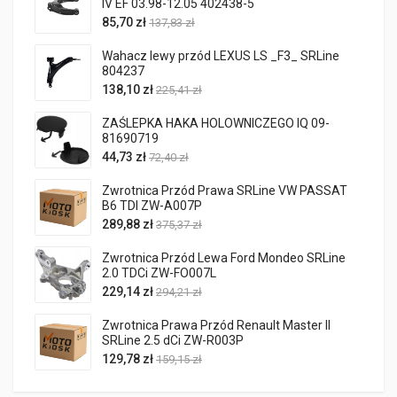
IV EF 03.98-12.05 402438-5
85,70 zł
137,83 zł
Wahacz lewy przód LEXUS LS _F3_ SRLine
804237
138,10 zł
225,41 zł
ZAŚLEPKA HAKA HOLOWNICZEGO IQ 09-
81690719
44,73 zł
72,40 zł
Zwrotnica Przód Prawa SRLine VW PASSAT
B6 TDI ZW-A007P
289,88 zł
375,37 zł
Zwrotnica Przód Lewa Ford Mondeo SRLine
2.0 TDCi ZW-FO007L
229,14 zł
294,21 zł
Zwrotnica Prawa Przód Renault Master II
SRLine 2.5 dCi ZW-R003P
129,78 zł
159,15 zł