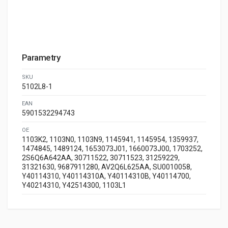
Parametry
SKU
5102L8-1
EAN
5901532294743
OE
1103K2, 1103N0, 1103N9, 1145941, 1145954, 1359937,
1474845, 1489124, 1653073J01, 1660073J00, 1703252,
2S6Q6A642AA, 30711522, 30711523, 31259229,
31321630, 9687911280, AV2Q6L625AA, SU0010058,
Y40114310, Y40114310A, Y40114310B, Y40114700,
Y40214310, Y42514300, 1103L1
brak zamienników