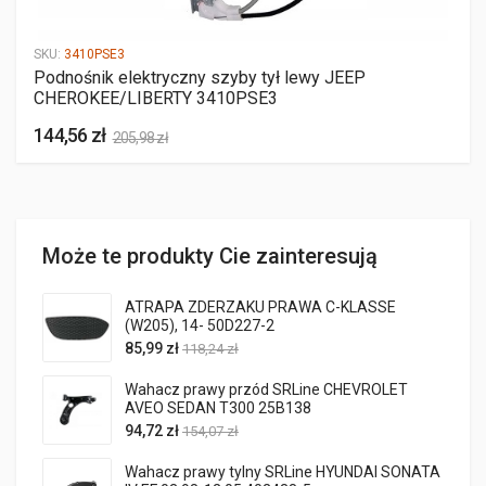
SKU:
3410PSE3
Podnośnik elektryczny szyby tył lewy JEEP
CHEROKEE/LIBERTY 3410PSE3
144,56 zł
205,98 zł
Może te produkty Cie zainteresują
ATRAPA ZDERZAKU PRAWA C-KLASSE
(W205), 14- 50D227-2
85,99 zł
118,24 zł
Wahacz prawy przód SRLine CHEVROLET
AVEO SEDAN T300 25B138
94,72 zł
154,07 zł
Wahacz prawy tylny SRLine HYUNDAI SONATA